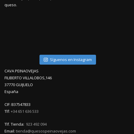
queso.
Síguenos en Instagram
CAVA PEINAOVEJAS
FILIBERTO VILLALOBOS,146
37770 GUIJUELO
España
CIF: B37547833
Tlf:
+34 651 636 533
Tlf. Tienda:
923 492 094
Email:
tienda@quesospeinaovejas.com