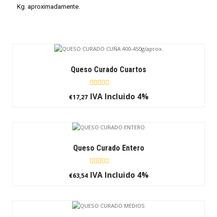
Kg. aproximadamente.
Queso Curado Cuartos
Rated
IVA Incluido 4%
€
17,27
0
out
of
5
Queso Curado Entero
Rated
IVA Incluido 4%
€
63,54
0
out
of
5