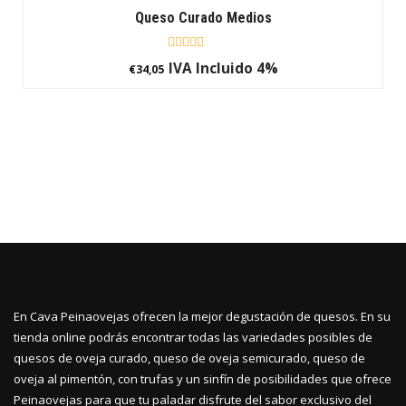
Queso Curado Medios
Rated
IVA Incluido 4%
€
34,05
0
out
of
5
En Cava Peinaovejas ofrecen la mejor degustación de quesos. En su
tienda online podrás encontrar todas las variedades posibles de
quesos de oveja curado, queso de oveja semicurado, queso de
oveja al pimentón, con trufas y un sinfín de posibilidades que ofrece
Peinaovejas para que tu paladar disfrute del sabor exclusivo del