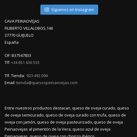
Síguenos en Instagram
CAVA PEINAOVEJAS
FILIBERTO VILLALOBOS,146
37770 GUIJUELO
España
CIF: B37547833
Tlf:
+34 651 636 533
Tlf. Tienda:
923 492 094
Email:
tienda@quesospeinaovejas.com
Entre nuestros productos destacan, queso de oveja curado, queso
de oveja semicurado, queso de oveja curado con trufa, queso de
oveja con jamón, queso de oveja pasteurizado, queso de oveja
Peinaovejas al pimentón de la Vera, queso azul de oveja
Peinaovejas, queso de oveja con chorizo ibérico.