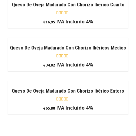
Queso De Oveja Madurado Con Chorizo Ibérico Cuarto
Rated
IVA Incluido 4%
€
16,95
0
out
of
5
Queso De Oveja Madurado Con Chorizo Ibéricos Medios
Rated
IVA Incluido 4%
€
34,02
0
out
of
5
Queso De Oveja Madurado Con Chorizo Ibérico Entero
Rated
IVA Incluido 4%
€
65,80
0
out
of
5