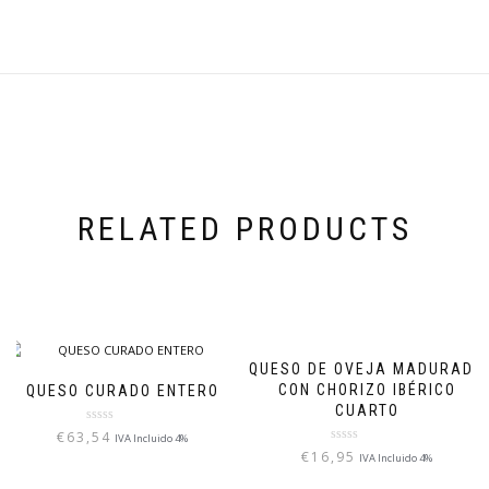
RELATED PRODUCTS
QUESO DE OVEJA MADURADO
CON CHORIZO IBÉRICO
QUESO CURADO ENTERO
CUARTO
Rated
€
63,54
IVA Incluido 4%
0
Rated
€
16,95
IVA Incluido 4%
out
0
of
out
5