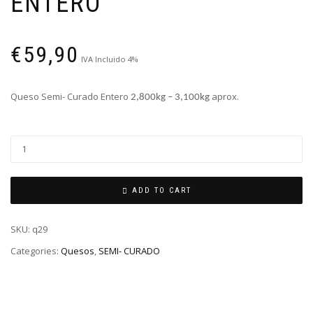
ENTERO
€
59,90
IVA Incluido 4%
Queso Semi- Curado Entero
aprox.
2,800kg – 3,100kg
ADD TO CART
SKU:
q29
Categories:
Quesos
,
SEMI- CURADO