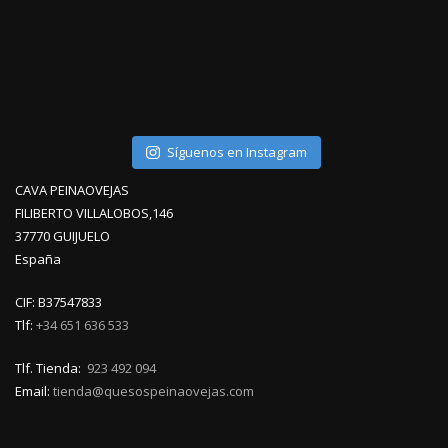
Síguenos en Instagram
CAVA PEINAOVEJAS
FILIBERTO VILLALOBOS,146
37770 GUIJUELO
España
CIF: B37547833
Tlf:
+34 651 636 533
Tlf. Tienda:
923 492 094
Email:
tienda@quesospeinaovejas.com