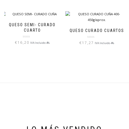
of
5
QUESO SEMI- CURADO
CUARTO
QUESO CURADO CUARTOS
Rated
Rated
€
16,20
€
17,27
IVA Incluido 4%
IVA Incluido 4%
0
0
out
out
of
of
5
5