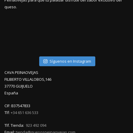
Peinaovejas para que tu paladar disfrute del sabor exclusivo del
queso.
Síguenos en Instagram
CAVA PEINAOVEJAS
FILIBERTO VILLALOBOS,146
37770 GUIJUELO
España
CIF: B37547833
Tlf:
+34 651 636 533
Tlf. Tienda:
923 492 094
Email:
tienda@quesospeinaovejas.com