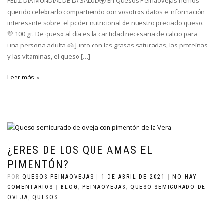
FELIZ DÍA MUNDIAL DE LA SALUD🌍 En Quesos Peinaovejas hemos
querido celebrarlo compartiendo con vosotros datos e información
interesante sobre el poder nutricional de nuestro preciado queso.
💛 100 gr. De queso al día es la cantidad necesaria de calcio para
una persona adulta.🧀 Junto con las grasas saturadas, las proteínas
y las vitaminas, el queso […]
Leer más
¿ERES DE LOS QUE AMAS EL
PIMENTÓN?
POR
QUESOS PEINAOVEJAS
|
1 DE ABRIL DE 2021
|
NO HAY
COMENTARIOS
|
BLOG
,
PEINAOVEJAS
,
QUESO SEMICURADO DE
OVEJA
,
QUESOS