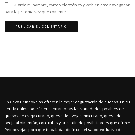
Guarda mi nombre, correo electrónico y web en este navegador
para la próxima vez que comente.
En Cava Peinaovejas ofrecen la mejor degustación de quesos. En su
tienda online podrás encontrar todas las variedades posibles de
quesos de oveja curado, queso de oveja semicurado, queso de
oveja al pimentón, con trufas y un sinfín de posibilidades que ofrece
Peinaovejas para que tu paladar disfrute del sabor exclusivo del