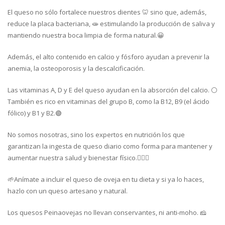
El queso no sólo fortalece nuestros dientes 🦷 sino que, además,
reduce la placa bacteriana, 🧫 estimulando la producción de saliva y
mantiendo nuestra boca limpia de forma natural.😀
Además, el alto contenido en calcio y fósforo ayudan a prevenir la
anemia, la osteoporosis y la descalcificación.
Las vitaminas A, D y E del queso ayudan en la absorción del calcio. ⚪
También es rico en vitaminas del grupo B, como la B12, B9 (el ácido
fólico) y B1 y B2.🟢
No somos nosotras, sino los expertos en nutrición los que
garantizan la ingesta de queso diario como forma para mantener y
aumentar nuestra salud y bienestar físico.🏃🏽‍♀️
🌱Anímate a incluir el queso de oveja en tu dieta y si ya lo haces,
hazlo con un queso artesano y natural.
Los quesos Peinaovejas no llevan conservantes, ni anti-moho. 🧀