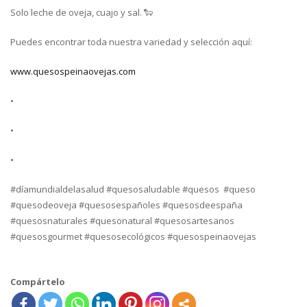
Solo leche de oveja, cuajo y sal. 🐑
Puedes encontrar toda nuestra variedad y selección aquí:
www.quesospeinaovejas.com
•
•
•
#díamundialdelasalud #quesosaludable #quesos #queso
#quesodeoveja #quesosespañoles #quesosdeespaña
#quesosnaturales #quesonatural #quesosartesanos
#quesosgourmet #quesosecológicos #quesospeinaovejas
Compártelo