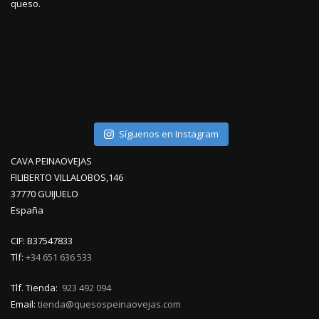
queso.
Síguenos en Instagram
CAVA PEINAOVEJAS
FILIBERTO VILLALOBOS,146
37770 GUIJUELO
España
CIF: B37547833
Tlf:
+34 651 636 533
Tlf. Tienda:
923 492 094
Email:
tienda@quesospeinaovejas.com