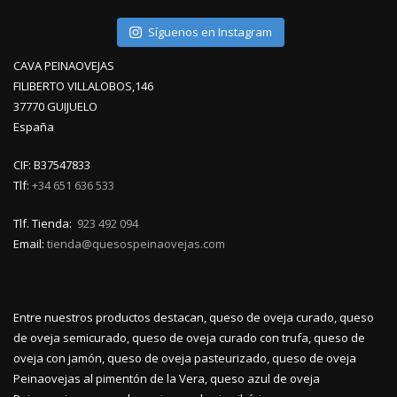
Síguenos en Instagram
CAVA PEINAOVEJAS
FILIBERTO VILLALOBOS,146
37770 GUIJUELO
España
CIF: B37547833
Tlf:
+34 651 636 533
Tlf. Tienda:
923 492 094
Email:
tienda@quesospeinaovejas.com
Entre nuestros productos destacan, queso de oveja curado, queso
de oveja semicurado, queso de oveja curado con trufa, queso de
oveja con jamón, queso de oveja pasteurizado, queso de oveja
Peinaovejas al pimentón de la Vera, queso azul de oveja