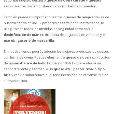
saborear nuestro delicioso
queso de oveja curado
y
quesos
semicurados
con jamón ibérico, chorizo ibérico o pimentón.
También puedes comprobar nuestros
quesos de oveja
a través de
nuestra tienda online. Si prefieres pasarte por nuestra tienda, te
aseguramos todas las medidas de seguridad como son la
desinfección de manos
, distancia de seguridad de 2 metros y el
uso obligatorio de mascarilla
.
En nuestra tienda podrás adquirir los mejores productos de quesos
con leche de oveja. Puedes elegir entre
queso de oveja
con trocitos
de
jamón ibérico de bellota
, ibérico 100% lo que le otorga un
sabor diferente y sabroso, o un
queso azul pasteurizado tipo
brie
y con un sabor suave que gana intensidad en el transcurso de
su maduración.