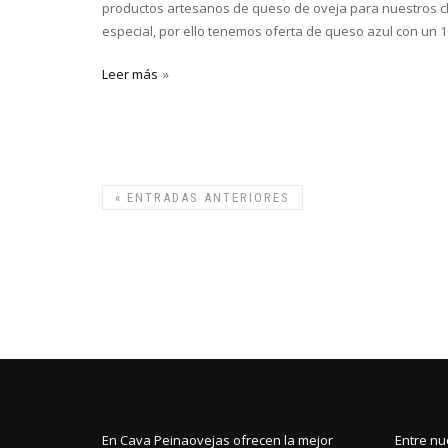
productos artesanos de queso de oveja para nuestros cli
especial, por ello tenemos oferta de queso azul con un 
Leer más
«
ENTRADAS ANTERIORES
En Cava Peinaovejas ofrecen la mejor
Entre nu