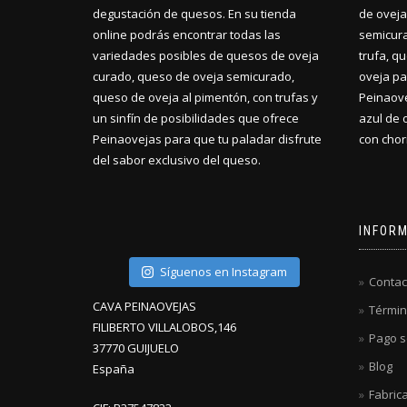
degustación de quesos. En su tienda
de oveja
online podrás encontrar todas las
semicura
variedades posibles de quesos de oveja
trufa, q
curado, queso de oveja semicurado,
oveja pa
queso de oveja al pimentón, con trufas y
Peinaove
un sinfín de posibilidades que ofrece
azul de 
Peinaovejas para que tu paladar disfrute
con chori
del sabor exclusivo del queso.
INFOR
Síguenos en Instagram
Contac
CAVA PEINAOVEJAS
Términ
FILIBERTO VILLALOBOS,146
Pago s
37770 GUIJUELO
Blog
España
Fabric