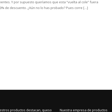
entes. Y por supuesto queríamos que esta “vuelta al cole” fuera
10% de descuento. ¿Aún no lo has probado? Pues corre […]
estros productos destacan, queso
Nuestra empresa de productos