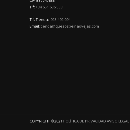
CIF: B37547833
Tlf:
+34 651 636 533
Tlf. Tienda:
923 492 094
Email:
tienda@quesospeinaovejas.com
COPYRIGHT ©️2021
POLÍTICA DE PRIVACIDAD
AVISO LEGAL