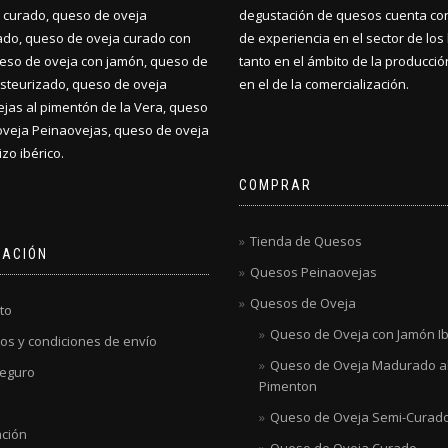
 curado, queso de oveja
degustación de quesos cuenta co
do, queso de oveja curado con
de experiencia en el sector de los 
ueso de oveja con jamón, queso de
tanto en el ámbito de la producci
steurizado, queso de oveja
en el de la comercialización.
jas al pimentón de la Vera, queso
oveja Peinaovejas, queso de oveja
zo ibérico.
COMPRAR
Tienda de Quesos
MACIÓN
Quesos Peinaovejas
Quesos de Oveja
to
Queso de Oveja con Jamón Ib
os y condiciones de envío
Queso de Oveja Madurado a
eguro
Pimenton
Queso de Oveja Semi-Curad
ación