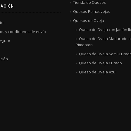
Tienda de Quesos
MACIÓN
Quesos Peinaovejas
Quesos de Oveja
to
Queso de Oveja con Jamón Ib
os y condiciones de envío
Queso de Oveja Madurado a
eguro
Pimenton
Queso de Oveja Semi-Curad
ación
Queso de Oveja Curado
Queso de Oveja Azul