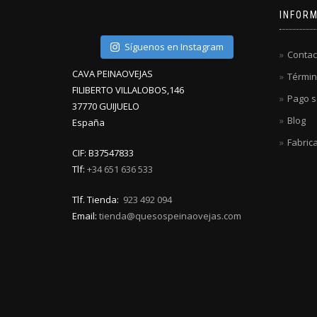
INFOR
Síguenos en Instagram
Contac
CAVA PEINAOVEJAS
Términ
FILIBERTO VILLALOBOS,146
Pago s
37770 GUIJUELO
Blog
España
Fabric
CIF: B37547833
Tlf:
+34 651 636 533
Tlf. Tienda:
923 492 094
Email:
tienda@quesospeinaovejas.com