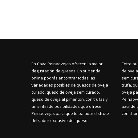
En Cava Peinaovejas ofrecen la mejor
Entre nu
degustación de quesos. En su tienda
de oveja
online podrás encontrar todas las
semicura
variedades posibles de quesos de oveja
trufa, q
curado, queso de oveja semicurado,
oveja pa
queso de oveja al pimentón, con trufas y
Peinaove
un sinfín de posibilidades que ofrece
azul de 
Peinaovejas para que tu paladar disfrute
con chori
del sabor exclusivo del queso.