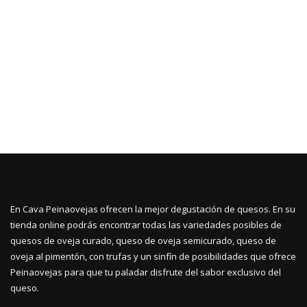
En Cava Peinaovejas ofrecen la mejor degustación de quesos. En su
tienda online podrás encontrar todas las variedades posibles de
quesos de oveja curado, queso de oveja semicurado, queso de
oveja al pimentón, con trufas y un sinfín de posibilidades que ofrece
Peinaovejas para que tu paladar disfrute del sabor exclusivo del
queso.