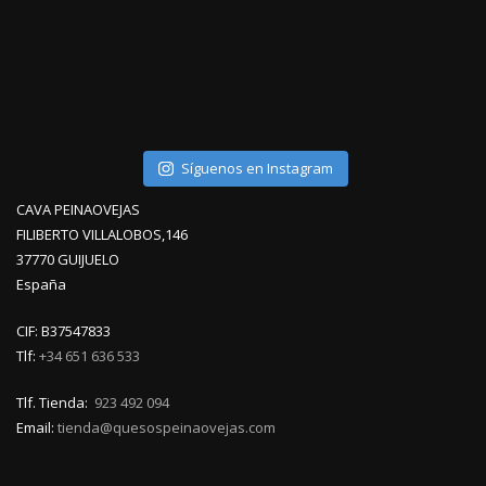
Síguenos en Instagram
CAVA PEINAOVEJAS
FILIBERTO VILLALOBOS,146
37770 GUIJUELO
España
CIF: B37547833
Tlf:
+34 651 636 533
Tlf. Tienda:
923 492 094
Email:
tienda@quesospeinaovejas.com